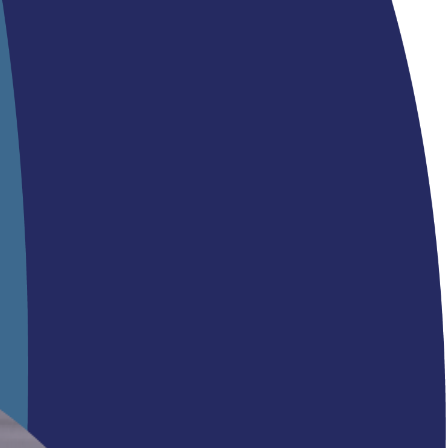
rwijsroute en de Z-route — met extra aandacht voor wie een grotere
ppij) horen erbij.