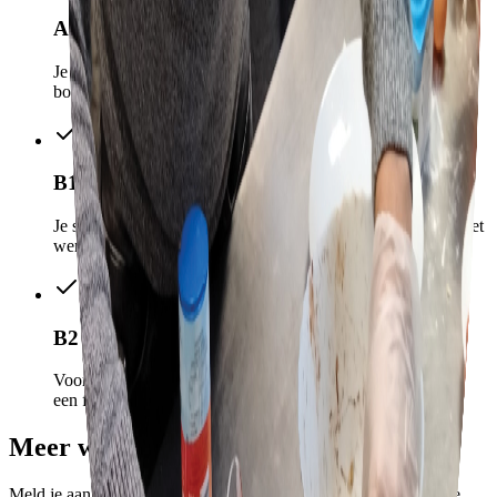
A2
Je leert je redden in eenvoudige, alledaagse situaties:
boodschappen, afspraken en korte gesprekken.
B1
Je spreekt zo goed Nederlands dat je je zelfstandig redt op het
werk, op school en in sociale contacten.
B2
Voor wie verder wil, bijvoorbeeld richting een opleiding of
een functie met meer taal.
Meer weten?
Meld je aan voor een intake, dan bellen we je terug en kijken we