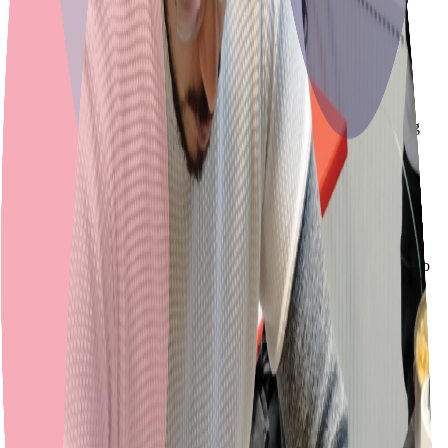
Je oefent gesprekken met collega's en klanten.
Vragen stellen en uitleg geven
Je leert hoe je vragen stelt, omgaat met kritiek en zelf uitleg
geeft.
Samen teksten lezen
We lezen teksten die bij jou passen, zoals instructies, een cao
of een werkrooster.
Korte teksten schrijven
Je schrijft korte teksten, bijvoorbeeld een e-mail aan je
manager.