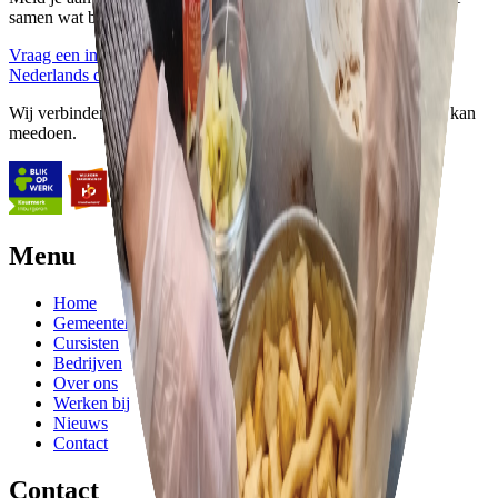
samen wat bij jou past.
Vraag een intake aan
Bekijk alle trajecten
Nederlands de Baas
Wij verbinden taal, participatie en samenleving, zodat iedereen kan
meedoen.
Menu
Home
Gemeenten
Cursisten
Bedrijven
Over ons
Werken bij
Nieuws
Contact
Contact