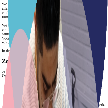
We streven altijd naar het hoogst haalbare taalniveau (van
alfabetisering tot A2, B1 en B2), afgestemd op jouw mogelijkheden
en doelen. Onze docenten zorgen voor veel oefening met spreken en
luisteren, overdag of in de avondcursus.
We werken duaal: taal en praktijk gaan vanaf dag één samen. We
combineren de les met workshops, werkstages en contact met de
samenleving. Zo pas je taal meteen toe en blijft het beter hangen.
Voor wie richting werk gaat, besteden we extra aandacht aan
vaktaal.
In de praktijk
Zo leer je bij ons Nederlands
Je leert geen taal voor in een boek, maar taal voor het echte leven.
Op verschillende manieren oefen je precies wat jij nodig hebt.
Praten over echte situaties
In de les praat je over echte situaties, bijvoorbeeld op je werk.