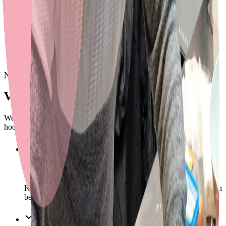
Oefenen met de taalapp
Met onze taalapp oefen je thuis. Je kiest de situatie die bij jou
past… en praten maar!
Niveaus
Van waar je staat tot het hoogst haalbare
We beginnen bij jouw niveau en werken stap voor stap toe naar het
hoogst haalbare, afgestemd op jouw doelen.
Alfabetisering
Kun je nog niet lezen en schrijven in het Latijnse alfabet? Dan
beginnen we daar, rustig en stap voor stap.