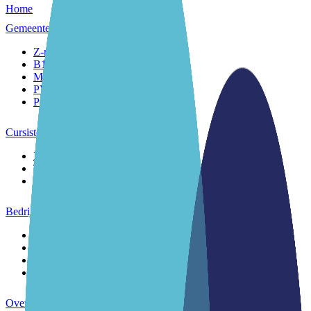
Home
Gemeenten
Z-route
B1-route
MAP
PVT
Praktijkleren
Cursisten
Inburgering
Taallessen
Toetsen
Bedrijven
Stagiairs
Subsidies
Werkvloertaal
Taallessen
Over ons