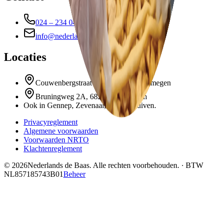
024 – 234 04 01
info@nederlandsdebaas.nl
Locaties
Couwenbergstraat 143, 6535 RX Nijmegen
Bruningweg 2A, 6827 BM Arnhem
Ook in Gennep, Zevenaar, Elst en Duiven.
Privacyreglement
Algemene voorwaarden
Voorwaarden NRTO
Klachtenreglement
©
2026
Nederlands de Baas. Alle rechten voorbehouden. · BTW
NL857185743B01
Beheer