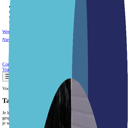
Onze visie
Ons team
Samenwerkingen
Locaties
Werken bij
Nieuws
Nieuwsberichten
Nieuwsbrieven
Contact
Vraag een intake aan
Voor cursisten
Taallessen
Je leert geen taal voor in een boek, maar taal voor het echte leven: in
gesprek met je buren, bij de dokter, op school van je kinderen en op
je werk.