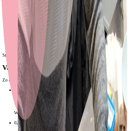
leven in Nederland?
MAP
Module Arbeidsmarkt en Participatie: je oriëntatie op werk in
Nederland.
Stap voor stap
Van intaketoets tot diploma
Zo bereiden we je voor, van je eerste toets tot het officiële examen.
01
Intaketoets
We bepalen je startniveau, zodat je op de juiste plek begint.
02