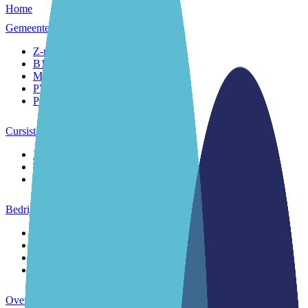
Home
Gemeenten
Z-route
B1-route
MAP
PVT
Praktijkleren
Cursisten
Inburgering
Taallessen
Toetsen
Bedrijven
Stagiairs
Subsidies
Werkvloertaal
Taallessen
Over ons