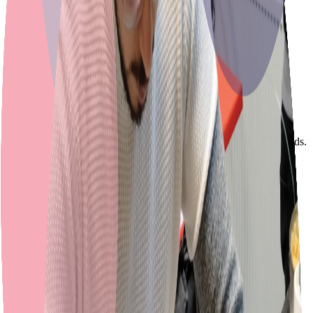
Luisteren
Je laat zien dat je gesproken Nederlands begrijpt.
Spreken
Je laat zien dat je je mondeling kunt redden in het Nederlands.
Schrijven
Je laat zien dat je in het Nederlands kunt schrijven.
KNM
Kennis van de Nederlandse Maatschappij: hoe werkt het