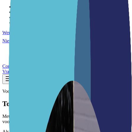
Onze visie
Ons team
Samenwerkingen
Locaties
Werken bij
Nieuws
Nieuwsberichten
Nieuwsbrieven
Contact
Vraag een intake aan
Voor cursisten
Toetsen
Met toetsen brengen we je niveau in beeld en houden we je
voortgang bij, zodat je gericht kunt groeien.
Als je inburgert, doe je aan het einde een inburgeringsexamen.