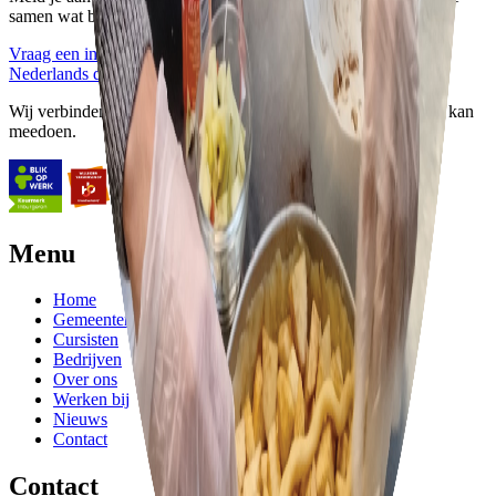
samen wat bij jou past.
Vraag een intake aan
Bekijk alle trajecten
Nederlands de Baas
Wij verbinden taal, participatie en samenleving, zodat iedereen kan
meedoen.
Menu
Home
Gemeenten
Cursisten
Bedrijven
Over ons
Werken bij
Nieuws
Contact
Contact