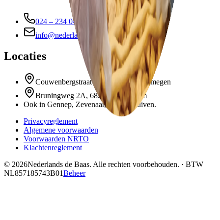
024 – 234 04 01
info@nederlandsdebaas.nl
Locaties
Couwenbergstraat 143, 6535 RX Nijmegen
Bruningweg 2A, 6827 BM Arnhem
Ook in Gennep, Zevenaar, Elst en Duiven.
Privacyreglement
Algemene voorwaarden
Voorwaarden NRTO
Klachtenreglement
©
2026
Nederlands de Baas. Alle rechten voorbehouden. · BTW
NL857185743B01
Beheer