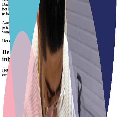
Daarmee laat je zien dat je genoeg Nederlands spreekt en weet hoe
het leven in Nederland werkt. Je krijgt drie jaar om alle losse toetsen
te halen — bij ons krijg je een goede voorbereiding.
Aan het begin bepalen we met een intaketoets je startniveau. Tijdens
je traject toetsen we regelmatig, zodat jij en je docent precies weten
waar je staat en wat de volgende stap is.
Het examen
De onderdelen van het
inburgeringsexamen
Het inburgeringsexamen bestaat uit verschillende losse toetsen. Bij
ons oefen je ze allemaal met proefexamens.
Lezen
Je laat zien dat je Nederlandse teksten begrijpt.