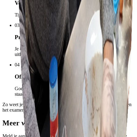
Voortgangstoetsen
Tijdens je traject toetsen we regelmatig hoe je groeit.
03
Proefexamens
Je oefent met toetsen die lijken op het echte examen, met
uitleg, tips en feedback.
04
Officieel examen
Goed voorbereid doe je het inburgeringsexamen of het
staatsexamen NT2 (programma I en II).
Zo weet je precies wat je kunt verwachten en ga je met vertrouwen
het examen in.
Meer weten?
Meld je aan voor een intake, dan bellen we je terug en kijken we